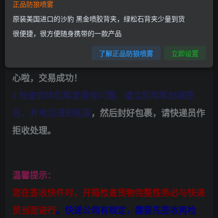
正品防狼喷雾
把单子放在裤兜里，或快递拿不到的地方，然后请
原装美国进口的沙豹 黑金喷胶背夹，绿松石背夹少量到货
他把东西递给你，验货。（你已经按要求签字了，
很便捷，很方便随身携带的一款产品
他没理由不给您包裹的）。
了解正品防狼喷雾
立即设置
3.如果你看过没有问题就把单子给快递，大家都省
心啦，交易成功！
4.检查完毕如果发现有问题，请立即用笔划掉签
名，并电话通知客服
，然后封好包裹，请快递员作
拒收处理。
温馨提示：
您在签收快件时，开箱检查货物完整性务必与快递
员当面进行
。快递公司有规定，需要先签收再检