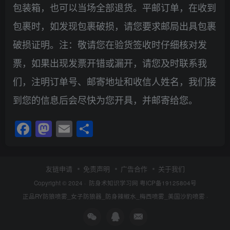
包装箱，也可以当场全部退货。平邮订单，在收到
包裹时，如发现包裹破损，请您要求邮局出具包裹
破损证明。注：敬请您在验货签收时仔细核对发
票，如果出现发票开错或漏开，请您及时联系我
们，注明订单号、邮寄地址和收信人姓名，我们接
到您的信息后会尽快为您开具，并邮寄给您。
Facebook
Mastodon
Email
分
享
友链申请
免责声明
广告合作
关于我们
Copyright © 2024 ·
防身术知识学习网
粤ICP备19125804号
正品RY防狼喷雾_女子防狼器_防身辣椒水_梅西喷雾_美国沙豹喷雾
·