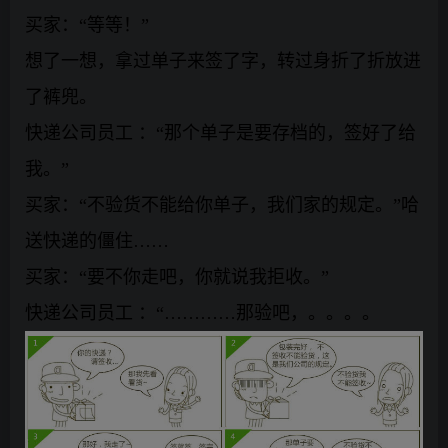
买家：“等等！”
想了一想，拿过单子来签了字，转过身折了折放进
了裤兜。
快递公司员工 ：“那个单子是要存档的，签好了给
我。”
买家：“不验货不能给你单子，我们家的规定。”哈
送快递的僵住……
买家：“要不你走吧，你就说我拒收。”
快递公司员工 ：“…………那验吧，。。。。